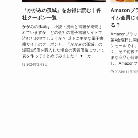
「かがみの孤城」をお得に読む｜各
Amazon
社クーポン一覧
イム会員じ
る？
かがみの孤城は、小説・漫画と書籍が発売さ
れていますが、どの会社の電子書籍サイトで
Amazonブ
読むとお得でしょうか？ 以下に主要な電子書
第4金曜日に開
籍サイトのクーポンと、「かがみの孤城」の
ンセールです。
漫画全5冊を購入した場合の実質価格について
く、その前後の
表を作ってまとめてみました！ ▼「か...
まな商品が特別
し、Amazon
2024年2月9日
2023年11月20